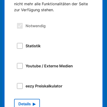
nicht mehr alle Funktionalitäten der Seite
zur Verfügung stehen.
Die NIAG
Fahrplan
Notwendig
DeutschlandTicket
Ticket-Shop
Statistik
Bildungszentrum
Youtube / Externe Medien
Logistik
eezy Preiskalkulator
Impressum
Details
Datenschutz