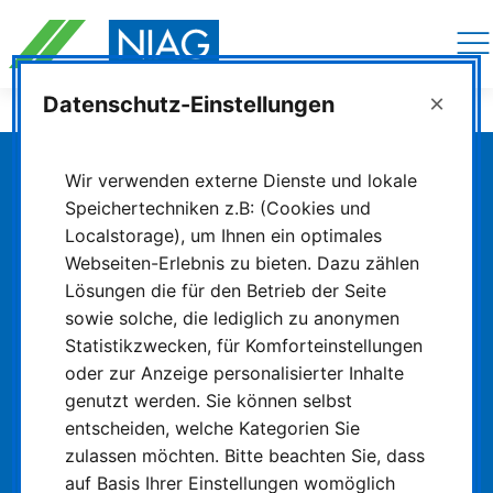
Navigation
überspringen
×
Datenschutz-Einstellungen
Die NIAG
Newsarchiv
Wir verwenden externe Dienste und lokale
Speichertechniken z.B: (Cookies und
Die schlaue Nummer
für Bus & Bahn!
Localstorage), um Ihnen ein optimales
Webseiten-Erlebnis zu bieten. Dazu zählen
0800 6504030
Lösungen die für den Betrieb der Seite
sowie solche, die lediglich zu anonymen
Ihre persönliche und telefonische
Statistikzwecken, für Komforteinstellungen
Fahrplanauskunft für Bus & Bahn in NRW. 24
oder zur Anzeige personalisierter Inhalte
Stunden täglich, sieben Tage die Woche
genutzt werden. Sie können selbst
erreichbar. (
Kostenfrei aus allen deutschen
entscheiden, welche Kategorien Sie
Netzen
).
zulassen möchten. Bitte beachten Sie, dass
auf Basis Ihrer Einstellungen womöglich