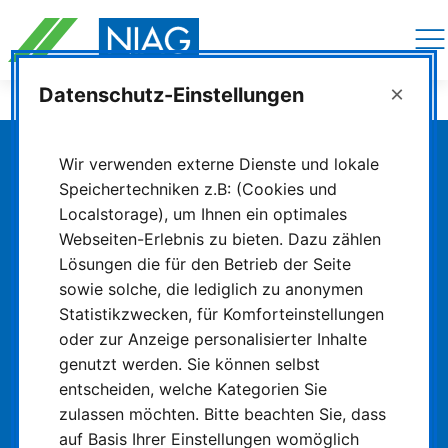
Navigation
überspringen
×
Datenschutz-Einstellungen
Die NIAG
Newsarchiv
Wir verwenden externe Dienste und lokale
Speichertechniken z.B: (Cookies und
Die schlaue Nummer
für Bus & Bahn!
Localstorage), um Ihnen ein optimales
Webseiten-Erlebnis zu bieten. Dazu zählen
0800 6504030
Lösungen die für den Betrieb der Seite
sowie solche, die lediglich zu anonymen
Ihre persönliche und telefonische
Statistikzwecken, für Komforteinstellungen
Fahrplanauskunft für Bus & Bahn in NRW. 24
oder zur Anzeige personalisierter Inhalte
Stunden täglich, sieben Tage die Woche
genutzt werden. Sie können selbst
erreichbar. (
Kostenfrei aus allen deutschen
entscheiden, welche Kategorien Sie
Netzen
).
zulassen möchten. Bitte beachten Sie, dass
auf Basis Ihrer Einstellungen womöglich