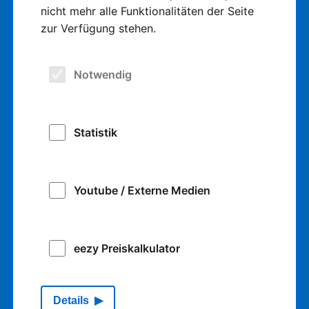
nicht mehr alle Funktionalitäten der Seite
zur Verfügung stehen.
Die NIAG
Fahrplan
Notwendig
DeutschlandTicket
Ticket-Shop
Statistik
Bildungszentrum
Youtube / Externe Medien
Logistik
eezy Preiskalkulator
Impressum
Details
Datenschutz