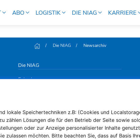
T
ABO
LOGISTIK
DIE NIAG
KARRIERE
Die NIAG
Newsarchiv
Die NIAG
Fahrplan
DeutschlandTicket
Ticket-Shop
d lokale Speichertechniken z.B: (Cookies und Localstorage
zu zählen Lösungen die für den Betrieb der Seite sowie sol
Bildungszentrum
tellungen oder zur Anzeige personalisierter Inhalte genutz
Logistik
ie zulassen möchten. Bitte beachten Sie, dass auf Basis Ihr