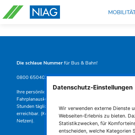
Navigation
überspringen
MOBILITÄ
Die schlaue Nummer
für Bus & Bahn!
0800 6504030
Datenschutz-Einstellungen
Ihre persönliche und telefonische
Fahrplanauskunft für Bus & Bahn in NRW. 24
Stunden täglich, sieben Tage die Woche
Wir verwenden externe Dienste un
erreichbar. (
Kostenfrei aus allen deutschen
Webseiten-Erlebnis zu bieten. Da
Netzen
).
Statistikzwecken, für Komforteins
entscheiden, welche Kategorien S