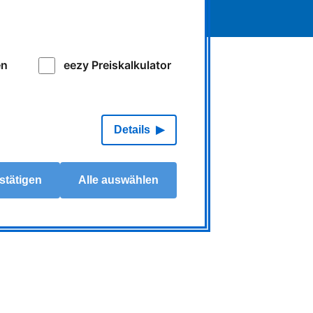
en
eezy Preiskalkulator
Details
stätigen
Alle auswählen