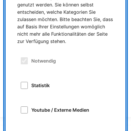
комітету вирішили, що українці, які залишають свою
genutzt werden. Sie können selbst
країну через війну, мають негайну дію та до
entscheiden, welche Kategorien Sie
подальшого повідомлення. в'їжджаючи в
zulassen möchten. Bitte beachten Sie, dass
Німеччину, усі можуть подорожувати сюди
auf Basis Ihrer Einstellungen womöglich
безкоштовно. Можна використовувати автобуси та
nicht mehr alle Funktionalitäten der Seite
потяги місцевого громадського транспорту (ÖPNV).
zur Verfügung stehen.
NIAG / LOOK припинить цей безкоштовний
транспорт на регулярних рейсах 31. травня 2022
року.
Notwendig
Weitere Informationen beim
VDV - Verband Deutscher
Verkehrsunternehmen
.
Statistik
ALLE MELDUNGEN
ÄLTERE MELDUNG
NEUERE MELDUNG
Youtube / Externe Medien