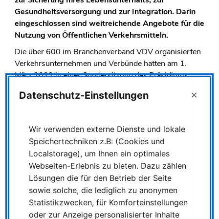
zur Sicherung Ihres Lebensunterhalts, zur
Gesundheitsversorgung und zur Integration. Darin
eingeschlossen sind weitreichende Angebote für die
Nutzung von Öffentlichen Verkehrsmitteln.
Die über 600 im Branchenverband VDV organisierten
Verkehrsunternehmen und Verbünde hatten am 1.
März 2022 in einer Sondersitzung des Präsidiums
beschlossen, dass ab sofort und bis auf Weiteres
×
Datenschutz-Einstellungen
Ukrainerinnen und Ukrainer, die aufgrund des Krieges
in ihrem Land flüchten und nach Deutschland
einreisen, hier kostenlos alle Busse und Bahnen des
Wir verwenden externe Dienste und lokale
Öffentlichen Personennahverkehrs (ÖPNV) nutzen
Speichertechniken z.B: (Cookies und
können. Wie alle ÖPNV-Unternehmen werden NIAG
Localstorage), um Ihnen ein optimales
und LOOK diese kostenlose Beförderung im
Webseiten-Erlebnis zu bieten. Dazu zählen
Linienverkehr zum 31. Mai 2022 einstellen.
Lösungen die für den Betrieb der Seite
Понад 600 транспортних компаній та асоціацій,
sowie solche, die lediglich zu anonymen
організованих у галузевій асоціації ВДВ, 1. березня
Statistikzwecken, für Komforteinstellungen
2022 року на спеціальному засіданні виконавчого
oder zur Anzeige personalisierter Inhalte