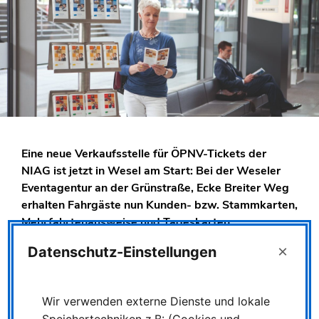
Eine neue Verkaufsstelle für ÖPNV-Tickets der
NIAG ist jetzt in Wesel am Start: Bei der Weseler
Eventagentur an der Grünstraße, Ecke Breiter Weg
erhalten Fahrgäste nun Kunden- bzw. Stammkarten,
Mehrfahrtenausweise und Tageskarten,
Zeitfahrausweise sowie Pauschalpreis-Tickets
×
Datenschutz-Einstellungen
NRW.
Die
Weseler Eventagentur
, liegt an der
Grünstraße 2
in 46483 Wesel
(Link zu Google Maps).
Wir verwenden externe Dienste und lokale
Öffnungszeiten sind
Montag bis Freitag von 9 bis 20