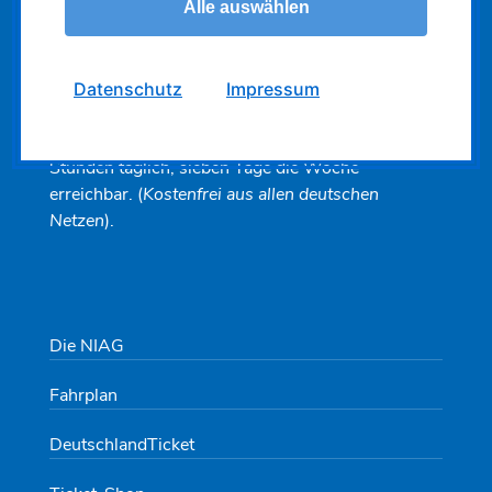
Die schlaue Nummer
für Bus & Bahn!
Alle auswählen
0800 6504030
Datenschutz
Impressum
Ihre persönliche und telefonische
Fahrplanauskunft für Bus & Bahn in NRW. 24
Stunden täglich, sieben Tage die Woche
erreichbar. (
Kostenfrei aus allen deutschen
Netzen
).
Die NIAG
Fahrplan
DeutschlandTicket