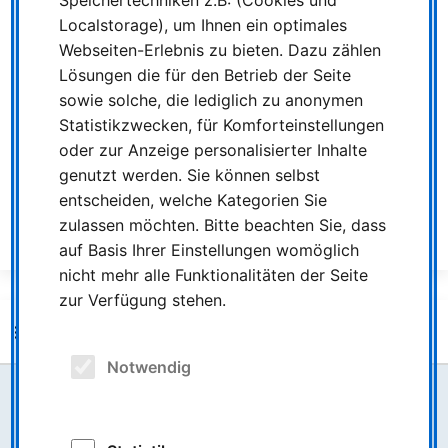
Speichertechniken z.B: (Cookies und
Uhr
und
Samstag von 10 bis 20 Uhr.
Mit dem Bus
Localstorage), um Ihnen ein optimales
erreichen Sie die Verkaufsstelle über die Haltestelle
Webseiten-Erlebnis zu bieten. Dazu zählen
“Breiter Weg” mit den Linien 84, 85 und 96.
Lösungen die für den Betrieb der Seite
Alle Verkaufsstellen der NIAG finden Sie
hier auf der
sowie solche, die lediglich zu anonymen
Homepage
.
Statistikzwecken, für Komforteinstellungen
oder zur Anzeige personalisierter Inhalte
genutzt werden. Sie können selbst
ALLE MELDUNGEN
entscheiden, welche Kategorien Sie
ÄLTERE MELDUNG
NEUERE MELDUNG
zulassen möchten. Bitte beachten Sie, dass
auf Basis Ihrer Einstellungen womöglich
nicht mehr alle Funktionalitäten der Seite
zur Verfügung stehen.
Weitere Nachrichten
Notwendig
Größere Baustellen mit Auswirkungen auf den
Linienverkehr