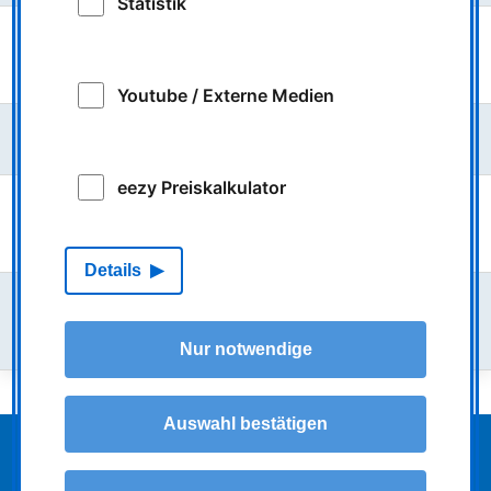
Statistik
Fahrplanwechsel bei NIAG und LOOK zum 14. Juni
2026
Youtube / Externe Medien
VRR-Tarifreform: Stufe 2 ab dem 1. Juni 2026
eezy Preiskalkulator
Busverkehr in Moers: Angepasste Fahrpläne wegen
einer Großbaustelle auf der Rheinberger Straße
Details
Entscheidung im Fotowettbewerb „Schnapp den
Job‑Bus!“ gefallen
Nur notwendige
Auswahl bestätigen
Die NIAG
Newsarchiv