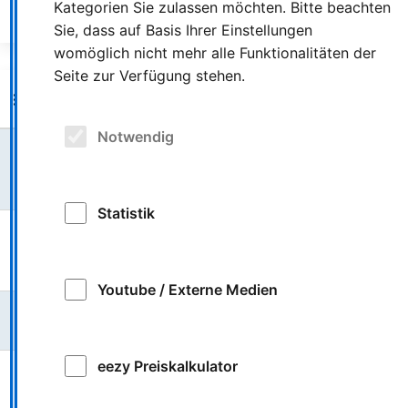
Kategorien Sie zulassen möchten. Bitte beachten
Sie, dass auf Basis Ihrer Einstellungen
womöglich nicht mehr alle Funktionalitäten der
Seite zur Verfügung stehen.
Weitere Nachrichten
Notwendig
Größere Baustellen mit Auswirkungen auf den
Linienverkehr
Statistik
Fahrplanwechsel bei NIAG und LOOK zum 14. Juni
2026
Youtube / Externe Medien
VRR-Tarifreform: Stufe 2 ab dem 1. Juni 2026
eezy Preiskalkulator
Busverkehr in Moers: Angepasste Fahrpläne wegen
einer Großbaustelle auf der Rheinberger Straße