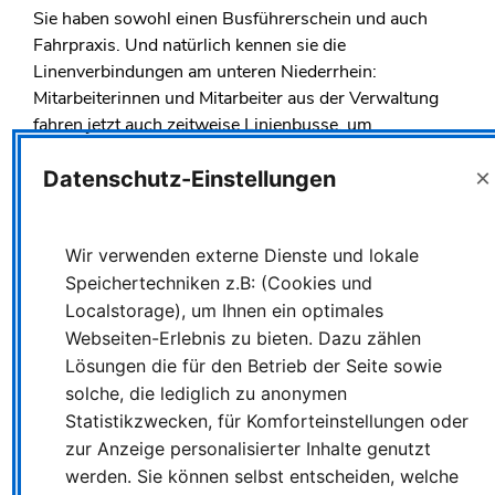
Sie haben sowohl einen Busführerschein und auch
Fahrpraxis. Und natürlich kennen sie die
Linenverbindungen am unteren Niederrhein:
Mitarbeiterinnen und Mitarbeiter aus der Verwaltung
fahren jetzt auch zeitweise Linienbusse, um
Personalengpässe überbrücken zu helfen.
×
Datenschutz-Einstellungen
Mit dabei: Jürgen Klein und Tobias Jakubowski, der den
Kolleginnen und Kollegen im Fahrdienst einen richtig
guten Job attestiert. Sie hat die WDR Lokalzeit
Wir verwenden externe Dienste und lokale
Duisburg begleitet und befragt. Hier geht es zum
Speichertechniken z.B: (Cookies und
Beitrag vom 13. September:
Localstorage), um Ihnen ein optimales
https://www1.wdr.de/fernsehen/lokalzeit/duisburg/videos/
Webseiten-Erlebnis zu bieten. Dazu zählen
lokalzeit-aus-duisburg---1766.html
Lösungen die für den Betrieb der Seite sowie
solche, die lediglich zu anonymen
Statistikzwecken, für Komforteinstellungen oder
ALLE MELDUNGEN
zur Anzeige personalisierter Inhalte genutzt
werden. Sie können selbst entscheiden, welche
ÄLTERE MELDUNG
NEUERE MELDUNG