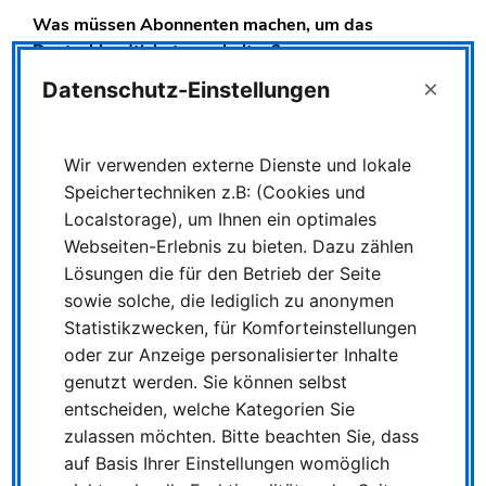
Was müssen Abonnenten machen, um das
Deutschlandticket zu erhalten?
×
Zunächst einmal gar nichts. Abonnentinnen und
Datenschutz-Einstellungen
Abonnenten und auch an Abos Interessierte können
wie bislang Abos abschließen. Für den reibungslosen
Wir verwenden externe Dienste und lokale
Übergang zum sogenannten Deutschlandticket sorgen
wir, sobald es startet. Es besteht also keine Eile,
Speichertechniken z.B: (Cookies und
Abonnentinnen und Abonnenten müssen jetzt noch
Localstorage), um Ihnen ein optimales
nicht aktiv werden. Es geht niemandem etwas
Webseiten-Erlebnis zu bieten. Dazu zählen
verloren.
Lösungen die für den Betrieb der Seite
sowie solche, die lediglich zu anonymen
Können auch Schülertickets in ein Deutschlandticket
Statistikzwecken, für Komforteinstellungen
umgewandelt werden?
oder zur Anzeige personalisierter Inhalte
Auch das ist noch offen. Tariffragen liegen in der
genutzt werden. Sie können selbst
Verantwortung der Verkehrsverbünde und des Landes.
entscheiden, welche Kategorien Sie
Was kostet das Deutschlandticket?
zulassen möchten. Bitte beachten Sie, dass
auf Basis Ihrer Einstellungen womöglich
Das Deutschlandticket wird monatlich 49 Euro kosten