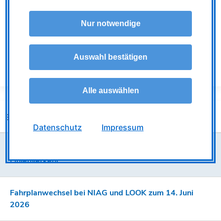
monatliches Abonnement sein.
Nur notwendige
ALLE MELDUNGEN
Auswahl bestätigen
ÄLTERE MELDUNG
NEUERE MELDUNG
Alle auswählen
Weitere Nachrichten
Datenschutz
Impressum
Größere Baustellen mit Auswirkungen auf den
Linienverkehr
Fahrplanwechsel bei NIAG und LOOK zum 14. Juni
2026