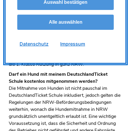
Klasse nutzen möchten, können Sie für den VRR-
Auswahl bestätigen
Raum das 1. Klasse Aboticket oder das 1. Klasse
Monatsticket für zusätzlich 46 Euro pro Monat kaufen.
Es gilt in Verbindung mit dem DeutschlandTicket
Alle auswählen
Schule oder einem anderen Aboticket. Wenn Sie nur
ab und zu die 1. Klasse nutzen möchten, reicht ein
ZusatzTicket im VRR pro Person und Fahrt. Ab dem 1.
Datenschutz
Impressum
Juli können Sie auch das NRWupgrade 1. Klasse im
Abo für 69 Euro pro Monat kaufen. Dieses gilt dann für
die 1. Klasse Nutzung in ganz NRW.
Darf ein Hund mit meinem DeutschlandTicket
Schule kostenlos mitgenommen werden?
Die Mitnahme von Hunden ist nicht pauschal im
DeutschlandTicket Schule inkludiert, jedoch gelten die
Regelungen der NRW-Beförderungsbedingungen
weiterhin, wonach die Hundemitnahme in NRW
grundsätzlich unentgeltlich erlaubt ist. Eine wichtige
Voraussetzung ist, dass die Sicherheit und Ordnung
des Betriebes nicht gefährdet und andere Fahrgäste