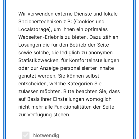
Fern- verkehr (z. B. ICE, IC, EC) oder bei privaten
Anbietern wie z. B. FlixTrain.
Wir verwenden externe Dienste und lokale
Was passiert, wenn mein Kind kontrolliert wird?
Speichertechniken z.B: (Cookies und
Bei einer Kontrolle müssen die Chipkarte und ein
Localstorage), um Ihnen ein optimales
Lichtbildausweis vorgezeigt werden.
Webseiten-Erlebnis zu bieten. Dazu zählen
Lösungen die für den Betrieb der Seite
Darf mein Kind das DeutschlandTicket Schule
sowie solche, die lediglich zu anonymen
verleihen?
Statistikzwecken, für Komforteinstellungen
Nein, das DeutschlandTicket Schule ist personalisiert
oder zur Anzeige personalisierter Inhalte
und kann nicht weitergegeben werden. Wie beim
genutzt werden. Sie können selbst
SchokoTicket, darf nur Ihr Kind mit dem Ticket fahren.
Ein Lichtbildausweis ist immer mitzuführen.
entscheiden, welche Kategorien Sie
zulassen möchten. Bitte beachten Sie, dass
Darf das Fahrrad mit dem DeutschlandTicket Schule
auf Basis Ihrer Einstellungen womöglich
kostenlos mitgenommen werden?
nicht mehr alle Funktionalitäten der Seite
Beim DeutschlandTicket Schule ist keine
zur Verfügung stehen.
Fahrradmitnahme enthalten. Wenn Sie regelmäßig ein
Fahrrad mitnehmen möchten, können Sie für den
VRR-Raum das Fahrrad Monatsticket oder das Fahrrad
Notwendig