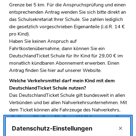
Grenze bei 5 km. Für die Anspruchsprüfung und einen
entsprechenden Antrag wenden Sie sich bitte direkt an
das Schulsekretariat Ihrer Schule. Sie zahlen lediglich
die gesetzlich vorgeschrieben Eigenanteile (i.d.R. 14 €
pro Kind).
Haben Sie keinen Anspruch auf
Fahrtkostenübernahme, dann können Sie ein
DeutschlandTicket Schule für Ihr Kind für 29,00 € im
monatlich kündbaren Abonnement erwerben. Einen
Antrag finden Sie hier auf unserer Website.
Welche Verkehrsmittel darf mein Kind mit dem
DeutschlandTicket Schule nutzen?
Das DeutschlandTicket Schule gilt bundesweit in allen
Verbünden und bei allen Nahverkehrsunternehmen. Mit
dem Ticket können alle Fahrzeuge des Nahverkehrs,
alle Busse, Straßen-, Stadt- und U-Bahnen sowie S-
Bahnen, Regionalbahnen und Regionalexpresse in der
×
Datenschutz-Einstellungen
2. Klasse genutzt werden. Das Ticket gilt nicht im