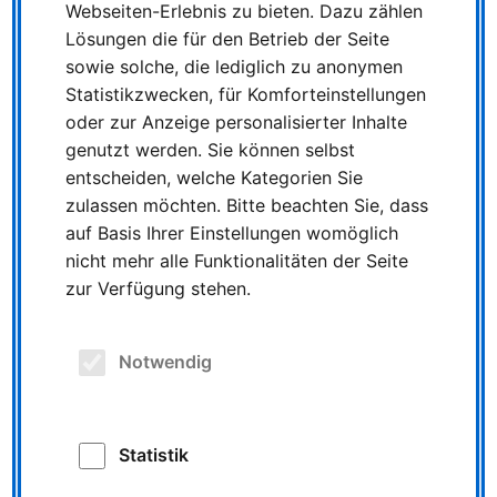
Webseiten-Erlebnis zu bieten. Dazu zählen
Lösungen die für den Betrieb der Seite
Linie 94 Emmerich Zevenaarer Str.
sowie solche, die lediglich zu anonymen
Statistikzwecken, für Komforteinstellungen
- Emmerich Derksen
oder zur Anzeige personalisierter Inhalte
Die Fahrzeiten an Schultagen auf der Fahrt ab
genutzt werden. Sie können selbst
Emmerich Bf. um 14:58 Uhr werden angepasst: Neue
entscheiden, welche Kategorien Sie
Ankunftszeit an der Haltestelle Zevenaarer Straße ist
zulassen möchten. Bitte beachten Sie, dass
15:33 Uhr.
auf Basis Ihrer Einstellungen womöglich
nicht mehr alle Funktionalitäten der Seite
zur Verfügung stehen.
Linie 95 Bocholt Bustreff - Rees
Busbahnhof
Notwendig
Auf der Strecke werden die Fahrzeiten und die
Abfahrtzeiten an mehreren Haltestellen geringfügig
angepasst.
Statistik