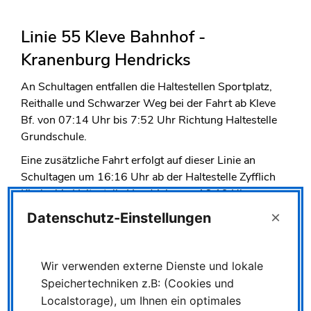
Linie 55 Kleve Bahnhof -
Kranenburg Hendricks
An Schultagen entfallen die Haltestellen Sportplatz,
Reithalle und Schwarzer Weg bei der Fahrt ab Kleve
Bf. von 07:14 Uhr bis 7:52 Uhr Richtung Haltestelle
Grundschule.
Eine zusätzliche Fahrt erfolgt auf dieser Linie an
Schultagen um 16:16 Uhr ab der Haltestelle Zyfflich
Kirche bis Haltestelle Hendricks um 16:19 Uhr.
×
Datenschutz-Einstellungen
Linie 90 Emmerich Bahnhof -
Emmerich Kapaunenberg
Wir verwenden externe Dienste und lokale
Speichertechniken z.B: (Cookies und
Die Haltestelle Realschule in Fahrtrichtung Emmerich
Localstorage), um Ihnen ein optimales
Bahnhof entfällt.