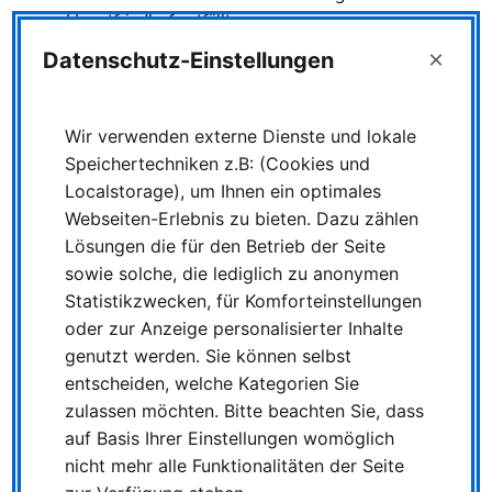
Hauptfriedhof entfällt.
Die Haltestellen Rathaus, Steinschen,
×
Datenschutz-Einstellungen
Arnulfstraße, Schwanenring, Fasanenstraße,
Goldammerweg und Parsickstraße werden nicht
bedient.
Wir verwenden externe Dienste und lokale
Als alternative Verbindung stehen die Linien
Speichertechniken z.B: (Cookies und
SB10, SB30, 912, 929 und 7 zur Verfügung.
Localstorage), um Ihnen ein optimales
Webseiten-Erlebnis zu bieten. Dazu zählen
Lösungen die für den Betrieb der Seite
sowie solche, die lediglich zu anonymen
Statistikzwecken, für Komforteinstellungen
oder zur Anzeige personalisierter Inhalte
genutzt werden. Sie können selbst
entscheiden, welche Kategorien Sie
zulassen möchten. Bitte beachten Sie, dass
auf Basis Ihrer Einstellungen womöglich
Linie SB30
– Umleitung über Autobahn:
nicht mehr alle Funktionalitäten der Seite
Umleitung: In Richtung Duisburg wird die Linie ab