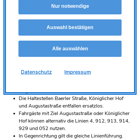
Nur notwendige
Auswahl bestätigen
Linien 32 und 911
– geänderte Linienführung:
Alle auswählen
Beide Linien fahren künftig direkt über die Klever
Straße zur Haltestelle Bahnhof Moers, die
Rheinberger Straße wird nicht mehr bedient.
Datenschutz
Impressum
Auf der Klever Straße werden die
Ersatzhaltestellen Bethanien und Nordring
eingerichtet.
Die Haltestellen Baerler Straße, Königlicher Hof
und Augustastraße entfallen ersatzlos.
Fahrgäste mit Ziel Augustastraße oder Königlicher
Hof können alternativ die Linien 4, 912, 913, 914,
929 und 052 nutzen.
In Gegenrichtung gilt die gleiche Linienführung.