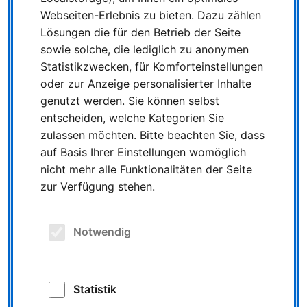
allem an den Wochenenden. „Die Ausfälle tuen uns
Webseiten-Erlebnis zu bieten. Dazu zählen
sehr leid. Wir bitten unsere Fahrgäste um
Lösungen die für den Betrieb der Seite
Entschuldigung und um Verständnis. Deshalb
sowie solche, die lediglich zu anonymen
versuchen wir die Lücken so gut es geht zu stopfen.“
Statistikzwecken, für Komforteinstellungen
Der anhaltende Personalmangel im gesamten ÖPNV
oder zur Anzeige personalisierter Inhalte
und der derzeit überdurchschnittliche Krankenstand
genutzt werden. Sie können selbst
durch Corona bei Busfahrerinnen und Busfahrern trifft
entscheiden, welche Kategorien Sie
auch die NIAG. Jakubowski: „Wir arbeiten aber nach
zulassen möchten. Bitte beachten Sie, dass
Kräften daran, die Lage weiter zu verbessern.“
auf Basis Ihrer Einstellungen womöglich
nicht mehr alle Funktionalitäten der Seite
Im unternehmenseigenen Bildungszentrum in Moers
zur Verfügung stehen.
werden zum Beispiel jedes Jahr in mehreren Kursen
jeweils bis zu zwölf neue Kolleginnen und Kollegen für
den Fahrdienst ausgebildet.
Notwendig
„Die nächsten werden unser Team dann hoffentlich
schon bald unterstützen und unser Team entlasten“,
blickt Jakubowski optimistisch auf die nächsten
Wochen und Monate.
Statistik