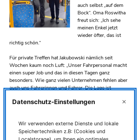
auch selbst „auf dem
Bock“. Oma Roswitha
freut sich: „Ich sehe
meinen Enkel jetzt
wieder öfter, das ist
richtig schön.“
Für private Treffen hat Jakubowski nämlich seit
Wochen kaum noch Luft: „Unser Fahrpersonal macht
einen super Job und das in diesen Tagen ganz
besonders. Wie ganz vielen Unternehmen fehlen aber
auch uns Fahrerinnen und Fahrer. Die Lage ist
angespannt.“
×
Datenschutz-Einstellungen
Die Folge: Derzeit entfallen einzelne Fahrten von NIAG
und LOOK in den Kreisen Wesel und Kleve. Hier
Wir verwenden externe Dienste und lokale
springen Tobias Jakubowski und Kolleginnen und
Speichertechniken z.B: (Cookies und
Kollegen aus der NIAG-Verwaltung in Moers ein, vor
Localstorage), um Ihnen ein optimales