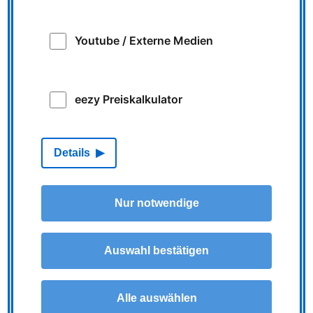
Seine Oma Roswitha will er dann wieder zuhause in
Kamp-Lintfort besuchen.
Youtube / Externe Medien
Zum Hintergrund:
An einem beispielhaften Werktag Mitte Juli fielen von
eezy Preiskalkulator
den 2.248 Fahrten im gesamten Netz von NIAG und
LOOK 65 über den kompletten Tag verteilt aus, knapp
3,5 Prozent. Auch in den benachbarten Gebieten
melden Verkehrsunternehmen eine vergleichbare
Details
Situationen, bei der Deutschen Bahn werden einzelne
S-Bahn-Linien am Wochenende sogar ausgesetzt.
Nur notwendige
Ausfälle werden in allen ÖPNV-Apps mit
Echtzeitinformationen angezeigt, auch in der NIAG-
Auswahl bestätigen
App. Aktuelle Informationen über
Verkehrsbeeinträchtigungen erhalten Fahrgäste
ebenfalls hier und auf der NIAG-Homepage.
Alle auswählen