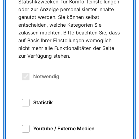
Statistikzwecken, für Komforteinstellungen
Schulzentrum
oder zur Anzeige personalisierter Inhalte
Linie 46, 13:25 Uhr, Kalkar Schulzentrum – Weißes
genutzt werden. Sie können selbst
Tor
entscheiden, welche Kategorien Sie
Linie 51, 07:13 Uhr, Weißes Tor - Kleve Bf. (ab
zulassen möchten. Bitte beachten Sie, dass
Donnerstag, 8. September)
auf Basis Ihrer Einstellungen womöglich
nicht mehr alle Funktionalitäten der Seite
Linie 53, 06:36 Uhr, Uedem Nordwall – Geldern Bf.
zur Verfügung stehen.
Linie 53, 13:38 Uhr, Geldern Bf. – Uedem Nordwall
Linie 063, 06:44 Uhr, Rüttendorf – Geldern Bf.
Linie 063, 13:02 Uhr, Geldern Bf. – Friedensplatz
Notwendig
Linie 88, 06:48 Uhr, Emmerich Bf. – Rees Busbf.
Linie 88, 13:06 Uhr, Rees Busbf. – Emmerich Bf.
Statistik
ALLE MELDUNGEN
Youtube / Externe Medien
ÄLTERE MELDUNG
NEUERE MELDUNG