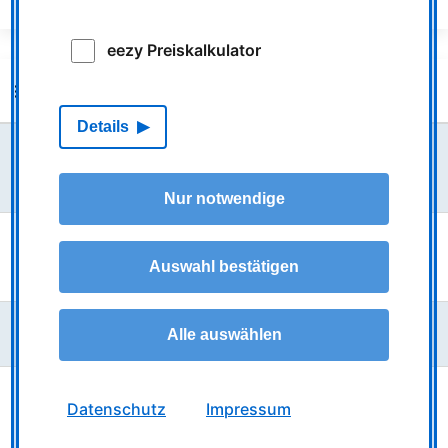
eezy Preiskalkulator
Weitere Nachrichten
Details
Größere Baustellen mit Auswirkungen auf den
Linienverkehr
Nur notwendige
Fahrplanwechsel bei NIAG und LOOK zum 14. Juni
Auswahl bestätigen
2026
VRR-Tarifreform: Stufe 2 ab dem 1. Juni 2026
Alle auswählen
Busverkehr in Moers: Angepasste Fahrpläne wegen
Datenschutz
Impressum
einer Großbaustelle auf der Rheinberger Straße