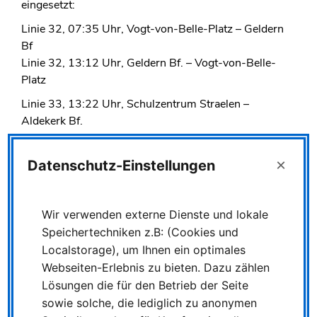
eingesetzt:
Linie 32, 07:35 Uhr, Vogt-von-Belle-Platz – Geldern
Bf
Linie 32, 13:12 Uhr, Geldern Bf. – Vogt-von-Belle-
Platz
Linie 33, 13:22 Uhr, Schulzentrum Straelen –
Aldekerk Bf.
Linie 36, 07:05 Uhr, Gaststätte Ploheide –
Schulzentrum
×
Datenschutz-Einstellungen
Linie 36, 13:26 Uhr, Bahnhostraße – Gaststätte
Ploheide
Linie 36, 13:36 Uhr, Geldern Bf. – Bahnhofstraße
Wir verwenden externe Dienste und lokale
Speichertechniken z.B: (Cookies und
Linie 43, 07:10 Uhr, Uedem-Nordwall –
Localstorage), um Ihnen ein optimales
Bahnhofstraße
Webseiten-Erlebnis zu bieten. Dazu zählen
Linie 43, 13:25 Uhr, Bahnhofstraße – Uedem-
Lösungen die für den Betrieb der Seite
Nordwall
sowie solche, die lediglich zu anonymen
Linie 46, 07:18 Uhr, Weißes Tor – Kalkar