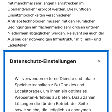
mit manchmal sehr langen Fahrstrecken im
Überlandverkehr erprobt werden. Die künftigen
Einsatzmöglichkeiten verschiedener
Antriebstechnologien müssen mit den räumlichen
Bedingungen am flächenmäßig sehr großen unteren
Niederrhein abgeglichen werden. Relevant sei auch der
Ausbau der notwendigen Infrastruktur mit Tank- und
Ladestellen.
Ziel ist für die NIAG seit jeher ein klimafreundlicher
ÖPNV am Niederrhein. Damit will das Unternehmen
×
Datenschutz-Einstellungen
helfen, den Herausforderungen des Klimaschutzes
auch in der Region zu begegnen und zugleich die
ökologisch vorteilhafte Wirkung des öffentlichen
Wir verwenden externe Dienste und lokale
Personennahverkehrs weiter zu stärken.
Speichertechniken z.B: (Cookies und
Localstorage), um Ihnen ein optimales
Webseiten-Erlebnis zu bieten. Dazu zählen
Lösungen die für den Betrieb der Seite
sowie solche, die lediglich zu anonymen