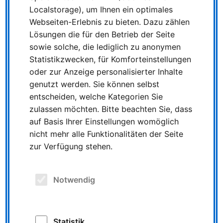
Approval for the Netherlands: NIAG now also
Localstorage), um Ihnen ein optimales
transports bulk goods by rail from and to our
Webseiten-Erlebnis zu bieten. Dazu zählen
neighbouring country
Lösungen die für den Betrieb der Seite
sowie solche, die lediglich zu anonymen
Niederrheinische Verkehrsbetriebe Aktiengesellschaft
(NIAG) will in future also transport bulk goods by rail
Statistikzwecken, für Komforteinstellungen
from the Netherlands to Germany and from here to the
oder zur Anzeige personalisierter Inhalte
Netherlands. In February, the company successfully
genutzt werden. Sie können selbst
passed the Single Safety Certificate approval
entscheiden, welche Kategorien Sie
procedure at the European Railway Agency (ERA) with
zulassen möchten. Bitte beachten Sie, dass
special requirements for the safe operation of the
auf Basis Ihrer Einstellungen womöglich
respective networks in accordance with Directive EU
nicht mehr alle Funktionalitäten der Seite
2016/798. This means that NIAG can now also
zur Verfügung stehen.
operate cross-border rail freight transport between
Germany and the Netherlands for its logistics
customers.
Notwendig
Over the past 14 years, the company based in Moers in
the Lower Rhine region has established itself as a rail
Statistik