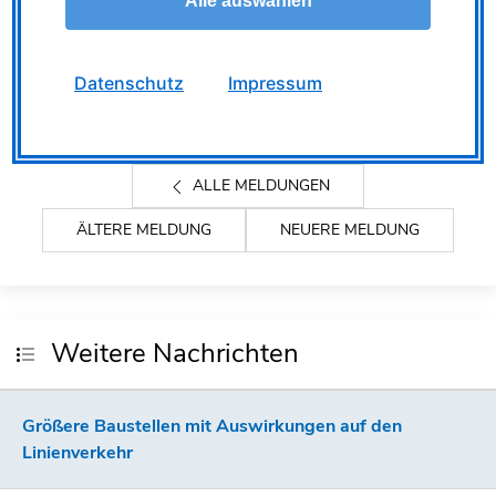
Alle auswählen
and the building materials industry. The equipment
includes nine electric and 15 diesel mainline
locomotives, three shunting locomotives and 550
Datenschutz
Impressum
freight wagons.
ALLE MELDUNGEN
ÄLTERE MELDUNG
NEUERE MELDUNG
Weitere Nachrichten
Größere Baustellen mit Auswirkungen auf den
Linienverkehr