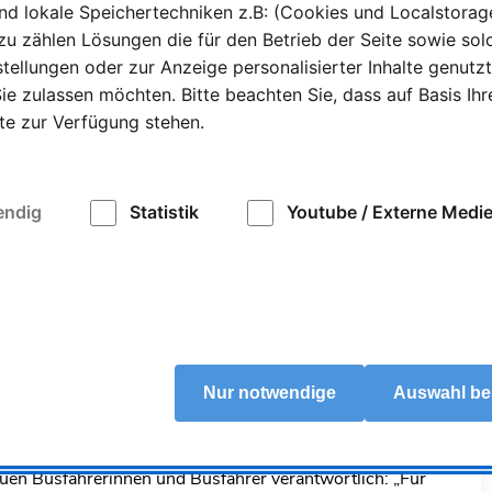
d lokale Speichertechniken z.B: (Cookies und Localstorage
nehmensgruppe. Sie starten jetzt in den Linienverkehr
zu zählen Lösungen die für den Betrieb der Seite sowie sol
en sie die Menschen in der Region, sicher und
tellungen oder zur Anzeige personalisierter Inhalte genutz
ie zulassen möchten. Bitte beachten Sie, dass auf Basis Ihr
ite zur Verfügung stehen.
lter zwischen 28 und 55 Jahren gedauert. Durch die
se unterbrochen. Und auch die Praktika in ÖPNV-
 in den Vorjahren. Trotz dieser Widrigkeiten haben die
0 Unterrichtstagen und 30 Tagen Praktikum erfolgreich
endig
Statistik
Youtube / Externe Medi
ehen: für den Führerschein der Klasse D zum einen die
 auf der Straße sowie die IHK-Prüfung zur sogenannten
rderung. Dazu legten die Zwölf im
tenzprüfungen ab: eine zur Tarif- und
Nur notwendige
Auswahl be
sch. Sie ist stellvertretende Leiterin der Aus- und
uen Busfahrerinnen und Busfahrer verantwortlich: „Für