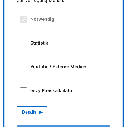
zur Verfügung stehen.
WEITERE INFORMATIONEN
Notwendig
Statistik
Youtube / Externe Medien
eezy Preiskalkulator
Fotowettbewerb „Schnapp
Details
den Job-Bus!“