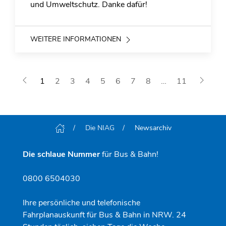
und Umweltschutz. Danke dafür!
WEITERE INFORMATIONEN
1
2
3
4
5
6
7
8
…
11
Die NIAG
Newsarchiv
Die schlaue Nummer
für Bus & Bahn!
0800 6504030
Ihre persönliche und telefonische
Fahrplanauskunft für Bus & Bahn in NRW. 24