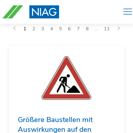
Navigation
überspringen
1
2
3
4
5
6
7
8
…
11
Größere Baustellen mit
Auswirkungen auf den