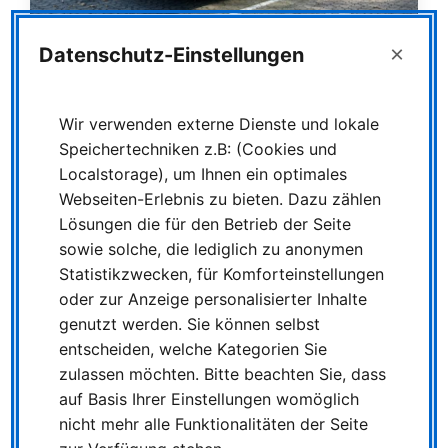
Karrierestarter gesucht: NIAG
×
Datenschutz-Einstellungen
ruft zum großen
Fotowettbewerb „Schnapp
Wir verwenden externe Dienste und lokale
den Job-Bus!” auf
Speichertechniken z.B: (Cookies und
Localstorage), um Ihnen ein optimales
Webseiten-Erlebnis zu bieten. Dazu zählen
Jetzt fotografieren und Einkaufsgutscheine
Lösungen die für den Betrieb der Seite
gewinnen
sowie solche, die lediglich zu anonymen
Statistikzwecken, für Komforteinstellungen
Die Niederrheinische Verkehrsbetriebe AG
oder zur Anzeige personalisierter Inhalte
(NIAG) sucht Verstärkung und bringt ihre
genutzt werden. Sie können selbst
Recruiting-Kampagne auf die Straße: Vier
auffällig gestaltete Busse sind seit Kurzem im
entscheiden, welche Kategorien Sie
Kreis Wesel und im Kreis Kleve sowie im
zulassen möchten. Bitte beachten Sie, dass
westlichen Duisburg unterwegs, die mit
auf Basis Ihrer Einstellungen womöglich
großflächigen Motiven auf die Berufschancen
nicht mehr alle Funktionalitäten der Seite
bei der NIAG hinweisen.